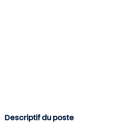
Lisieux, 14100, FR
INTERIM
6
MONTH
Publié le 10 juin 2026
Descriptif du poste