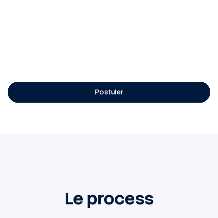
l'équipe
Prise de poste immédiate
Salaire TH Smic + Prime de nuit+ Prime
d'équipe+ TR (9,50e) et Panier nuit + Prime de
transport (1,50e/J) + 13 ème mois (à l'heure).
Postuler
Le process