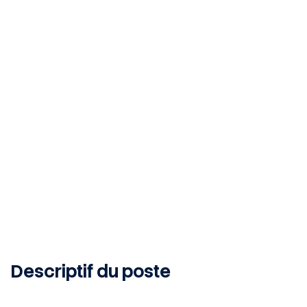
Arudy, 64260, FR
INTERIM
18
MONTH
Publié le 11 mars 2026
Descriptif du poste