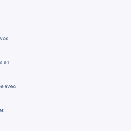
 vos
ls en
ée avec
et