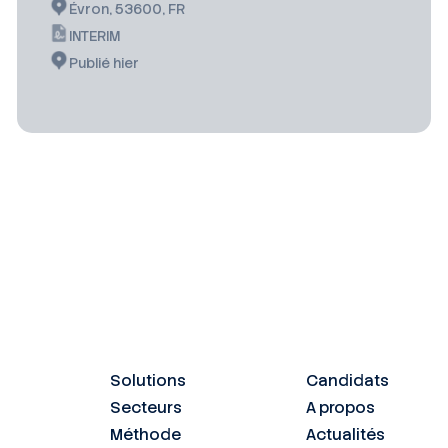
Évron, 53600, FR
INTERIM
Publié hier
Solutions
Candidats
Secteurs
A propos
Méthode
Actualités