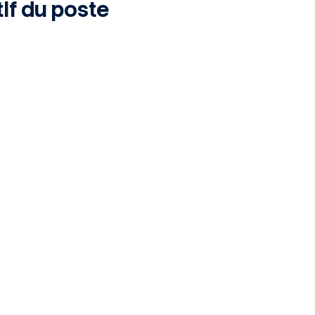
if du poste
lités:
 régler et conduire les machines de production
es premières pièces (1ers articles) et valider leur conformi
 suivre les programmes d’usinage
es paramètres (vitesse, avance…) si nécessaire
le montage/démontage des outillages