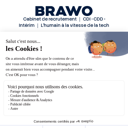
Cabinet de recrutement ｜ CDI • CDD •
Intérim ｜ L’humain à la vitesse de la tech
Solutions
Secteurs
Méthode
Candidats
A propos
Actualités
Contactez-nous
Mentions légales
Politiques de confidentialité
CGU
© Brawo 2026