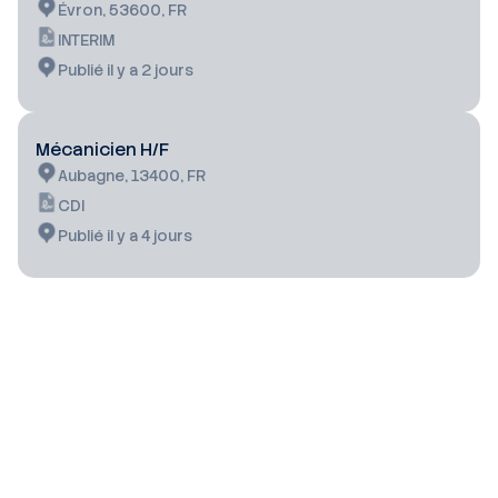
Évron, 53600, FR
INTERIM
Publié il y a 2 jours
Mécanicien H/F
Aubagne, 13400, FR
CDI
Publié il y a 4 jours