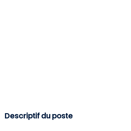
Arudy, 64260, FR
INTERIM
12
MONTH
Publié le 10 juin 2026
Descriptif du poste