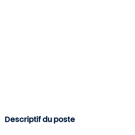
Ogeu-les-Bains, 64680, FR
INTERIM
12
MONTH
Publié le 11 mars 2026
Descriptif du poste