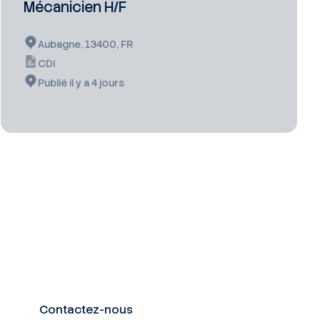
Mécanicien H/F
Aubagne, 13400, FR
CDI
Publié il y a 4 jours
Contactez-nous