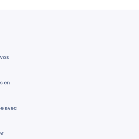
 vos
ls en
ée avec
et