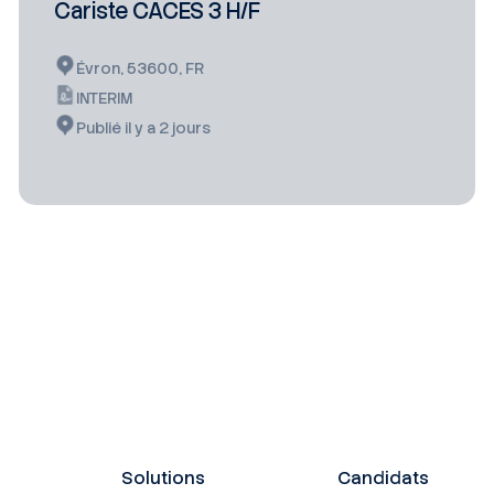
Cariste CACES 3 H/F
Évron, 53600, FR
INTERIM
Publié il y a 2 jours
Solutions
Candidats