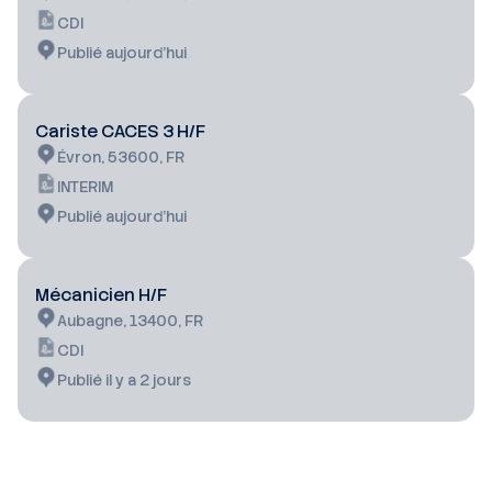
CDI
Publié aujourd’hui
Cariste CACES 3 H/F
Évron, 53600, FR
INTERIM
Publié aujourd’hui
Mécanicien H/F
Aubagne, 13400, FR
CDI
Publié il y a 2 jours