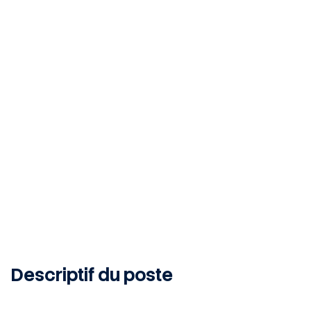
Cadaujac, 33140, FR
INTERIM
1
MONTH
Publié le 10 juin 2026
Descriptif du poste