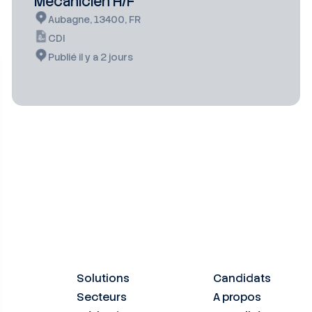
Mécanicien H/F
Aubagne, 13400, FR
CDI
Publié il y a 2 jours
Solutions
Candidats
Secteurs
A propos