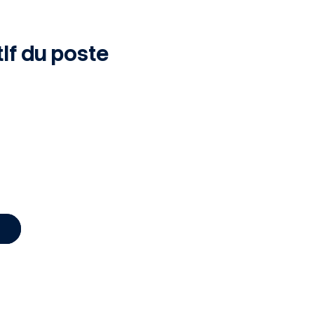
if du poste
, massifs, taille haies, gazon
lôture