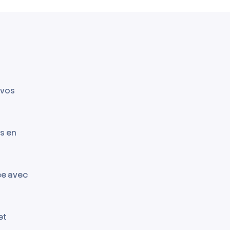
 vos
ls en
ée avec
et