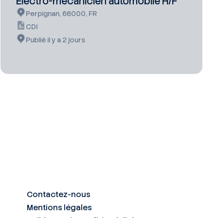
Electro-mecanicien automobile H/F
Perpignan, 66000, FR
CDI
Publié il y a 2 jours
Contactez-nous
Mentions légales