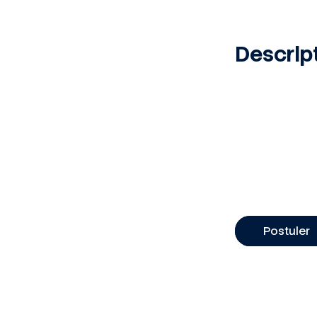
Descript
Bordeaux, 33000, FR
INTERIM
3
MONTH
Publié le 10 juin 2026
Plantation
Pose de c
Postuler