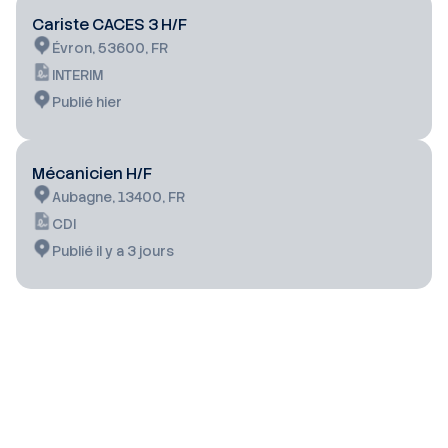
Cariste CACES 3 H/F
Évron, 53600, FR
INTERIM
Publié hier
Mécanicien H/F
Aubagne, 13400, FR
CDI
Publié il y a 3 jours