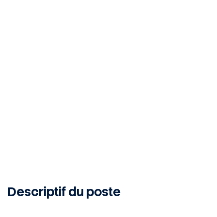
Angoulême, 16000, FR
INTERIM
2
MONTH
Publié le 2 juillet 2026
Descriptif du poste