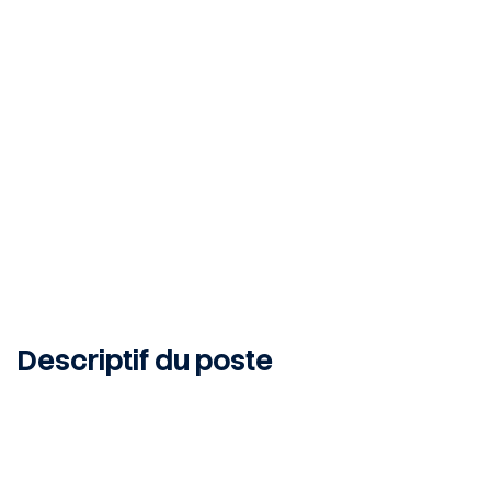
Bonchamp-lès-Laval, 53960, FR
INTERIM
Publié le 19 juin 2026
Descriptif du poste
Vos missions