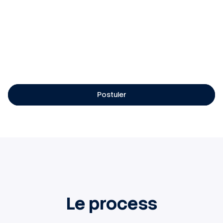
Contrat : interim en vue d'embauche en CDI
Temps de travail : Temps plein - 39H
Poste à pourvoir en horaires d’équipe : Matin
5h00-13h00 / Après-midi 13h00-21h00
Rémunération : Selon profil et expérience
Postuler
Le process