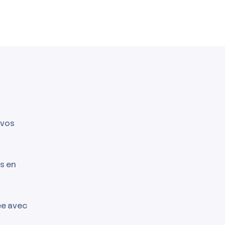
 vos
ls en
ée avec