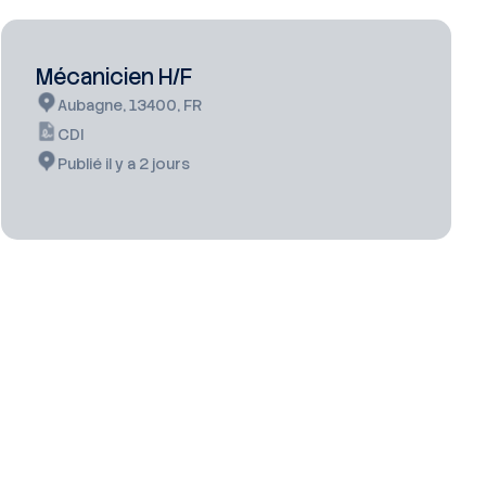
Mécanicien H/F
Aubagne, 13400, FR
CDI
Publié il y a 2 jours