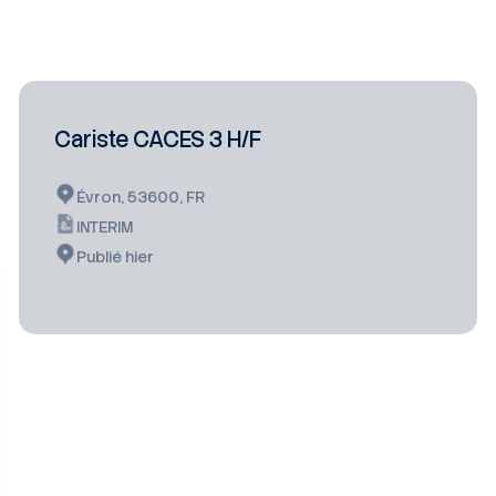
Cariste CACES 3 H/F
Évron, 53600, FR
INTERIM
Publié hier