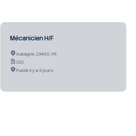
Mécanicien H/F
Aubagne, 13400, FR
CDI
Publié il y a 3 jours