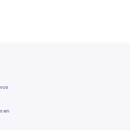
 vos
ls en