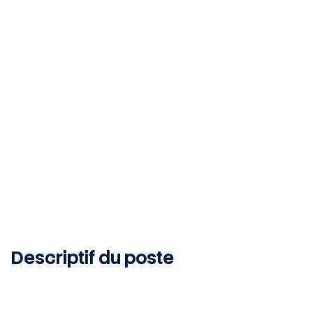
Saint-Yorre, 03270, FR
CDI
Publié le 11 mars 2026
Descriptif du poste