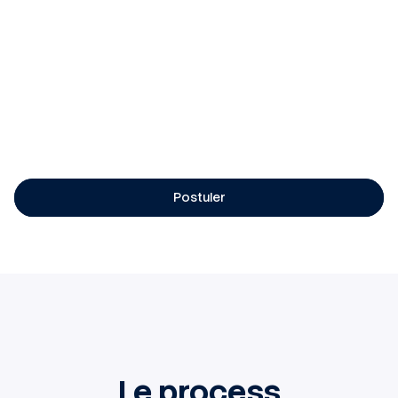
Informations complémentaires :
CDI – Temps plein
Organisation en 3×8
Rémunération : 30K€ – 38,4K€ selon profil
Intéressement & participation
Postuler
Le process