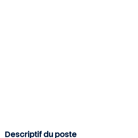
Vigneux-de-Bretagne, 44360, FR
INTERIM
12
MONTH
Publié le 10 juin 2026
Descriptif du poste