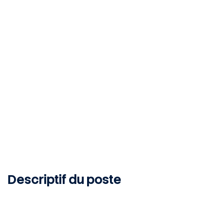
Antony, 92160, FR
CDI
Publié le 25 juin 2026
Descriptif du poste