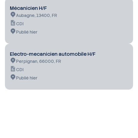
Mécanicien H/F
Aubagne, 13400, FR
CDI
Publié hier
Electro-mecanicien automobile H/F
Perpignan, 66000, FR
CDI
Publié hier