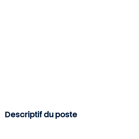
Laudun-l'Ardoise, 30290, FR
CDI
Publié le 22 juin 2026
Descriptif du poste
Missions principales
Garantir la performance des chantiers en