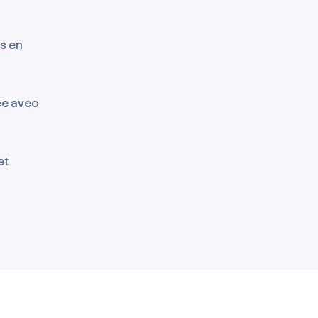
ls en
ée avec
et