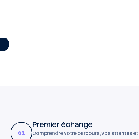
bilité durable
de formation structuré (académie interne, R&D, partage d’
ent de travail collaboratif, projets à forte valeur ajoutée e
Premier échange
01
Comprendre votre parcours, vos attentes et