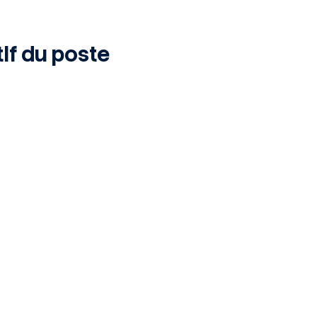
if du poste
s missions :
n autonomie le pilotage et la coordination de missions d
’envergure.
les études techniques réalisées par les ingénieurs et che
la qualité des livrables, la cohérence technique et la per