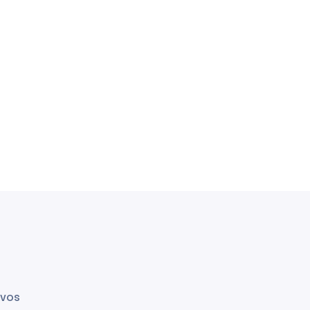
expertises)
t visibilité
 vos