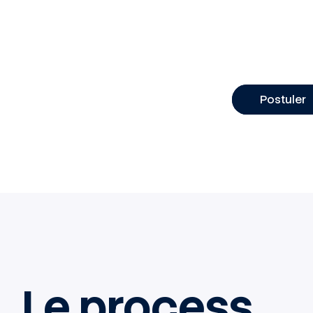
Forfait mo
Parcours 
Environnem
Postuler
Le process