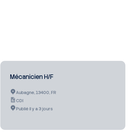
Mécanicien H/F
Aubagne, 13400, FR
CDI
Publié il y a 3 jours